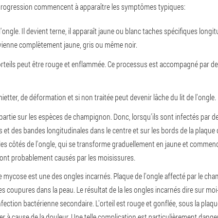
a progression commencent à apparaître les symptômes typiques:
'ongle. Il devient terne, il apparaît jaune ou blanc taches spécifiques longit
evienne complètement jaune, gris ou même noir.
s orteils peut être rouge et enflammée. Ce processus est accompagné par d
etter, de déformation et si non traitée peut devenir lâche du lit de l'ongle.
partie sur les espèces de champignon. Donc, lorsqu'ils sont infectés pa
 et des bandes longitudinales dans le centre et sur les bords de la plaque de
es côtés de l'ongle, qui se transforme graduellement en jaune et commence à l
 sont probablement causés par les moisissures.
 mycose est une des ongles incarnés. Plaque de l'ongle affecté par le cha
s coupures dans la peau. Le résultat de la les ongles incarnés dire sur mo
fection bactérienne secondaire. L'orteil est rouge et gonflée, sous la pla
er à cause de la douleur. Une telle complication est particulièrement danger