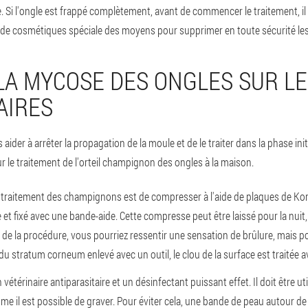
e.
Si l'ongle est frappé complètement, avant de commencer le traitement, il 
 de cosmétiques spéciale des moyens pour supprimer en toute sécurité le
LA MYCOSE DES ONGLES SUR LE
AIRES
s aider à arrêter la propagation de la moule et de le traiter dans la phase ini
r le traitement de l'orteil champignon des ongles à la maison.
e traitement des champignons est de compresser à l'aide de plaques de Ko
e et fixé avec une bande-aide. Cette compresse peut être laissé pour la nuit, 
e la procédure, vous pourriez ressentir une sensation de brûlure, mais pou
du stratum corneum enlevé avec un outil, le clou de la surface est traitée 
étérinaire antiparasitaire et un désinfectant puissant effet. Il doit être ut
e il est possible de graver. Pour éviter cela, une bande de peau autour de 