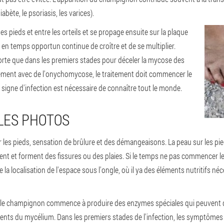
bète, le psoriasis, les varices).
 pieds et entre les orteils et se propage ensuite sur la plaque
t en temps opportun continue de croître et de se multiplier.
orte que dans les premiers stades pour déceler la mycose des
icacement avec de l'onychomycose, le traitement doit commencer le
r signe d'infection est nécessaire de connaître tout le monde.
LES PHOTOS
les pieds, sensation de brûlure et des démangeaisons. La peau sur les pie
latent et forment des fissures ou des plaies. Si le temps ne pas commencer
e la localisation de l'espace sous l'ongle, où il ya des éléments nutritifs né
le, le champignon commence à produire des enzymes spéciales qui peuvent d
aments du mycélium. Dans les premiers stades de l'infection, les symptômes