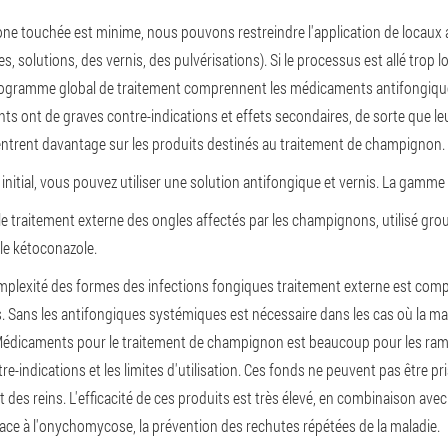
a zone touchée est minime, nous pouvons restreindre l'application de loca
 solutions, des vernis, des pulvérisations). Si le processus est allé trop 
rogramme global de traitement comprennent les médicaments antifongique
 ont de graves contre-indications et effets secondaires, de sorte que leur
entrent davantage sur les produits destinés au traitement de champignon.
initial, vous pouvez utiliser une solution antifongique et vernis. La gamme d'
le traitement externe des ongles affectés par les champignons, utilisé gr
, le kétoconazole.
mplexité des formes des infections fongiques traitement externe est com
Sans les antifongiques systémiques est nécessaire dans les cas où la mala
. Médicaments pour le traitement de champignon est beaucoup pour les r
-indications et les limites d'utilisation. Ces fonds ne peuvent pas être pr
t des reins. L'efficacité de ces produits est très élevé, en combinaison av
 face à l'onychomycose, la prévention des rechutes répétées de la maladie.