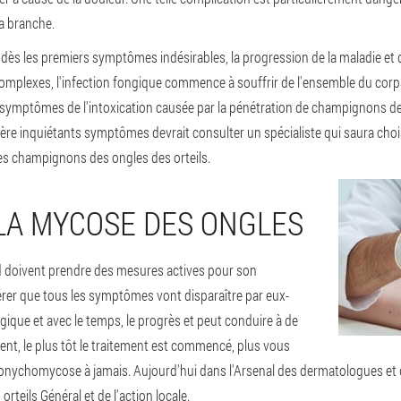
a branche.
ès les premiers symptômes indésirables, la progression de la maladie et d
omplexes, l'infection fongique commence à souffrir de l'ensemble du corps: 
 symptômes de l'intoxication causée par la pénétration de champignons des
ère inquiétants symptômes devrait consulter un spécialiste qui saura choisi
s champignons des ongles des orteils.
LA MYCOSE DES ONGLES
 doivent prendre des mesures actives pour son
pérer que tous les symptômes vont disparaître par eux-
gique et avec le temps, le progrès et peut conduire à de
nt, le plus tôt le traitement est commencé, plus vous
'onychomycose à jamais. Aujourd'hui dans l'Arsenal des dermatologues et
teils Général et de l'action locale.