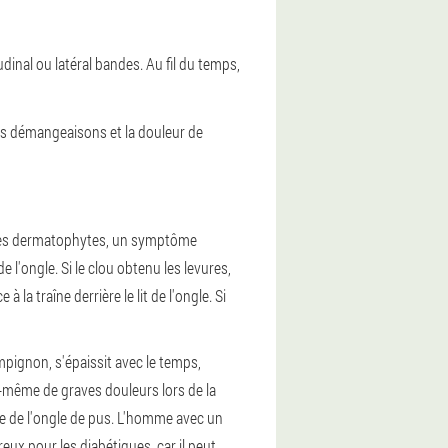
udinal ou latéral bandes. Au fil du temps,
es démangeaisons et la douleur de
r des dermatophytes, un symptôme
 l'ongle. Si le clou obtenu les levures,
a traîne derrière le lit de l'ongle. Si
mpignon, s'épaissit avec le temps,
i-même de graves douleurs lors de la
que de l'ongle de pus. L'homme avec un
eux pour les diabétiques, car il peut