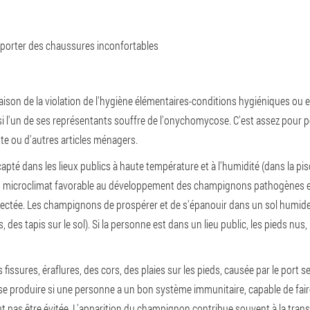
 porter des chaussures inconfortables
aison de la violation de l'hygiène élémentaires-conditions hygiéniques ou 
 si l'un de ses représentants souffre de l'onychomycose. C'est assez pour p
te ou d'autres articles ménagers.
apté dans les lieux publics à haute température et à l'humidité (dans la pisc
a un microclimat favorable au développement des champignons pathogènes et
nfectée. Les champignons de prospérer et de s'épanouir dans un sol humid
s, des tapis sur le sol). Si la personne est dans un lieu public, les pieds 
 fissures, éraflures, des cors, des plaies sur les pieds, causée par le port s
e produire si une personne a un bon système immunitaire, capable de faire 
peut pas être évitée. L'apparition du champignon contribue souvent à la tra