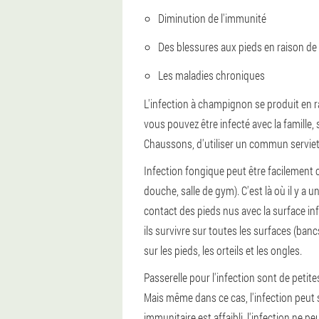
Diminution de l'immunité
Des blessures aux pieds en raison de
Les maladies chroniques
L'infection à champignon se produit en r
vous pouvez être infecté avec la famille,
Chaussons, d'utiliser un commun serviet
Infection fongique peut être facilement c
douche, salle de gym). C'est là où il y 
contact des pieds nus avec la surface i
ils survivre sur toutes les surfaces (banc
sur les pieds, les orteils et les ongles.
Passerelle pour l'infection sont de petites
Mais même dans ce cas, l'infection peut s
immunitaire est affaibli, l'infection ne 